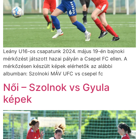
Leány U16-os csapatunk 2024. május 19-én bajnoki
mérkőzést játszott hazai pályán a Csepel FC ellen. A
mérkőzésen készült képek elérhetők az alábbi
albumban: Szolnoki MÁV UFC vs csepel fc
Női – Szolnok vs Gyula
képek