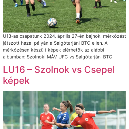
U13-as csapatunk 2024. április 27-én bajnoki mérkőzést
játszott hazai pályán a Salgótarjáni BTC ellen. A
mérkőzésen készült képek elérhetők az alábbi
albumban: Szolnoki MÁV UFC vs Salgótarjáni BTC
LU16 – Szolnok vs Csepel
képek