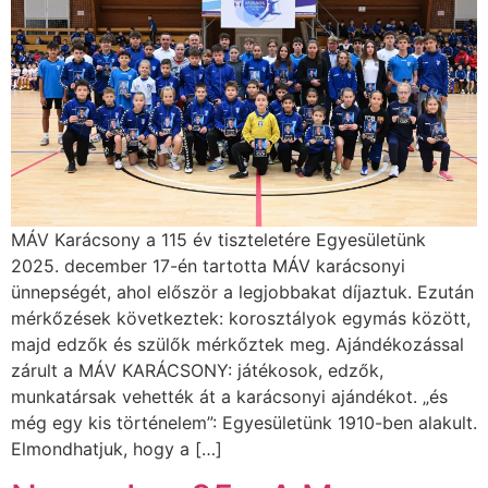
MÁV Karácsony a 115 év tiszteletére Egyesületünk
2025. december 17-én tartotta MÁV karácsonyi
ünnepségét, ahol először a legjobbakat díjaztuk. Ezután
mérkőzések következtek: korosztályok egymás között,
majd edzők és szülők mérkőztek meg. Ajándékozással
zárult a MÁV KARÁCSONY: játékosok, edzők,
munkatársak vehették át a karácsonyi ajándékot. „és
még egy kis történelem”: Egyesületünk 1910-ben alakult.
Elmondhatjuk, hogy a […]