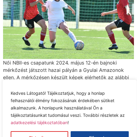
Női NBII-es csapatunk 2024. május 12-én bajnoki
mérkőzést játszott hazai pályán a Gyulai Amazonok
ellen. A mérkőzésen készült képek elérhetők az alábbi
albumban: Szolnoki MÁV UFC vs Gyulai amazonok
Kedves Látogató! Tájékoztatjuk, hogy a honlap
Next
→
felhasználói élmény fokozásának érdekében sütiket
alkalmazunk. A honlapunk használatával Ön a
Adatkezelési tájékoztató
tájékoztatásunkat tudomásul veszi. További részletek az
adatkezelési tájékoztatóban
!
Jog nyilatkozat