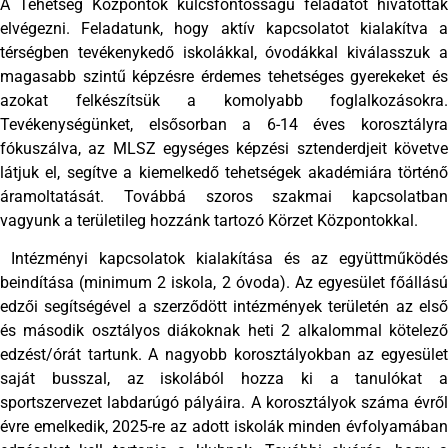
A Tehetség Központok kulcsfontosságú feladatot hivatottak
elvégezni. Feladatunk, hogy aktív kapcsolatot kialakítva a
térségben tevékenykedő iskolákkal, óvodákkal kiválasszuk a
magasabb szintű képzésre érdemes tehetséges gyerekeket és
azokat felkészítsük a komolyabb foglalkozásokra.
Tevékenységünket, elsősorban a 6-14 éves korosztályra
fókuszálva, az MLSZ egységes képzési sztenderdjeit követve
látjuk el, segítve a kiemelkedő tehetségek akadémiára történő
áramoltatását. Továbbá szoros szakmai kapcsolatban
vagyunk a területileg hozzánk tartozó Körzet Központokkal.
Intézményi kapcsolatok kialakítása és az együttműködés
beindítása (minimum 2 iskola, 2 óvoda). Az egyesület főállású
edzői segítségével a szerződött intézmények területén az első
és második osztályos diákoknak heti 2 alkalommal kötelező
edzést/órát tartunk. A nagyobb korosztályokban az egyesület
saját busszal, az iskolából hozza ki a tanulókat a
sportszervezet labdarúgó pályáira. A korosztályok száma évről
évre emelkedik, 2025-re az adott iskolák minden évfolyamában