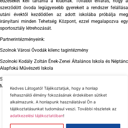
edzéseket kell tartania a klubnak. További elvárás, hogy a
szerződött óvoda legügyesebb gyerekeit a rendszer felállása
utáni évektől kezdődően az adott iskolába próbálja meg
irányítani minden Tehetség Központ, ezzel megalapozva egy
sportosztály létrehozását.
Partnerintézményeink:
Szolnok Városi Óvodák kilenc tagintézmény
Szolnoki Kodály Zoltán Ének-Zenei Általános Iskola és Néptánc
Alapfokú Művészeti Iskola
Széchenyi Körúti Sportiskolai Általános Iskola és Alapfokú
Művészeti Iskola
Kedves Látogató! Tájékoztatjuk, hogy a honlap
felhasználói élmény fokozásának érdekében sütiket
alkalmazunk. A honlapunk használatával Ön a
Adatkezelési tájékoztató
tájékoztatásunkat tudomásul veszi. További részletek az
adatkezelési tájékoztatóban
!
Jog nyilatkozat