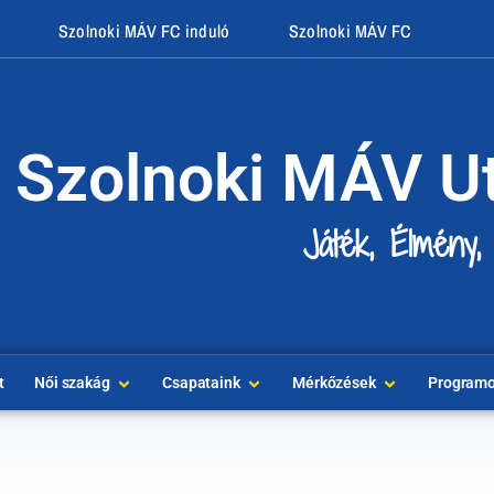
Szolnoki MÁV FC induló
Szolnoki MÁV FC
Szolnoki MÁV U
Játék, Élmény,
t
Női szakág
Csapataink
Mérkőzések
Program