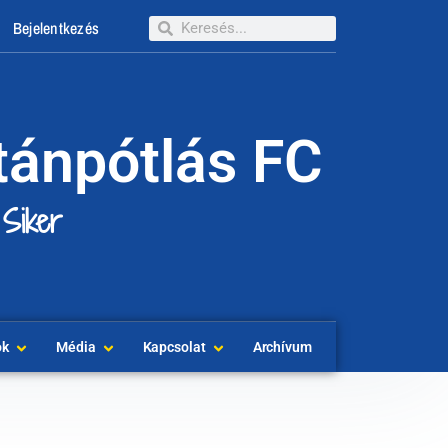
Bejelentkezés
tánpótlás FC
 Siker
ok
Média
Kapcsolat
Archívum