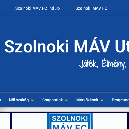
Szolnoki MÁV FC induló
Szolnoki MÁV FC
Szolnoki MÁV U
Játék, Élmény,
t
Női szakág
Csapataink
Mérkőzések
Program