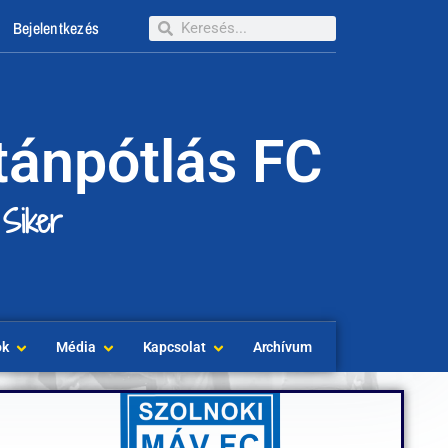
Bejelentkezés
tánpótlás FC
 Siker
ok
Média
Kapcsolat
Archívum