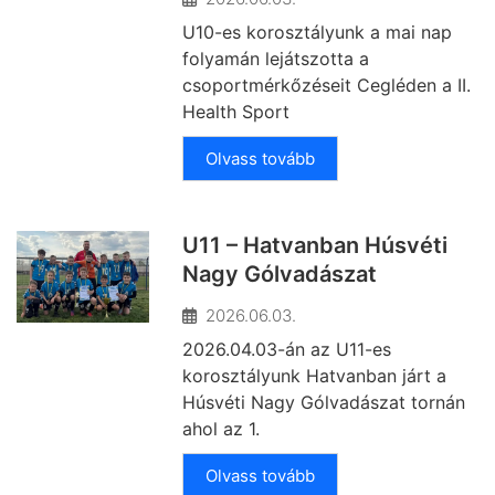
U10-es korosztályunk a mai nap
folyamán lejátszotta a
csoportmérkőzéseit Cegléden a II.
Health Sport
Olvass tovább
U11 – Hatvanban Húsvéti
Nagy Gólvadászat
2026.06.03.
2026.04.03-án az U11-es
korosztályunk Hatvanban járt a
Húsvéti Nagy Gólvadászat tornán
ahol az 1.
Olvass tovább