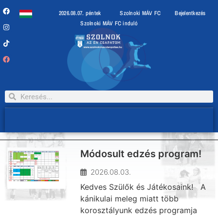
2026.08.07. péntek
Szolnoki MÁV FC
Bejelentkezés
Szolnoki MÁV FC induló
Módosult edzés program!
2026.08.03.
Kedves Szülők és Játékosaink! A
kánikulai meleg miatt több
korosztályunk edzés programja