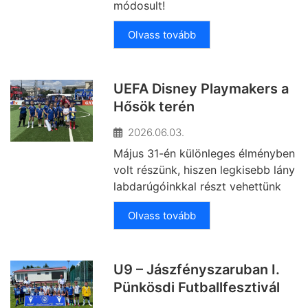
módosult!
Olvass tovább
UEFA Disney Playmakers a
Hősök terén
2026.06.03.
Május 31-én különleges élményben
volt részünk, hiszen legkisebb lány
labdarúgóinkkal részt vehettünk
Olvass tovább
U9 – Jászfényszaruban I.
Pünkösdi Futballfesztivál