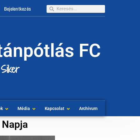
Bejelentkezés
tánpótlás FC
 Siker
ok
Média
Kapcsolat
Archívum
 Napja