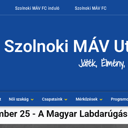
Szolnoki MÁV FC induló
Szolnoki MÁV FC
Szolnoki MÁV U
Játék, Élmény,
t
Női szakág
Csapataink
Mérkőzések
Program
ber 25 - A Magyar Labdarúgás