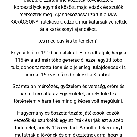
korosztályok egymás között, majd edzők és szülők
mérkőztek meg. Ajándékozással zárult a MÁV
KARÁCSONY: játékosok, edzők, munkatársak vehették
át a karácsonyi ajándékot.
„és még egy kis történelem”:
Egyesületünk 1910-ben alakult. Elmondhatjuk, hogy a
115 év alatt már több generáció, ezzel együtt több
tulajdonos tartotta fenn és a jelenlegi tulajdonosok is
immár 15 éve működtetik ezt a Klubbot.
Számtalan mérkőzés, győzelem és vereség, öröm és
bánat formálta az Egyesületet, amely túlélte a
történelem viharait és mindig képes volt megújulni.
Hagyomány és összetartozás: játékosok, edzők,
vezetők és szurkolók együtt írták és írják ezt a szép
történetet, amely 115 éve tart. A múlt értékei irányt
mutatnak a jövőnek és emlékeztetnek arra, hogy a