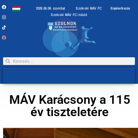
2026.08.08. szombat
Szolnoki MÁV FC
Bejelentkezés
Szolnoki MÁV FC induló
MÁV Karácsony a 115
év tiszteletére