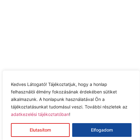
Kedves Látogató! Tájékoztatjuk, hogy a honlap
felhasználói élmény fokozásának érdekében sütiket
alkalmazunk. A honlapunk használatával Ön a
Adatkezelési tájékoztató
tájékoztatásunkat tudomásul veszi. További részletek az
adatkezelési tájékoztatóban
!
Jog nyilatkozat
Impresszum
Elutasítom
Elfogadom
© 2026 Szolnoki MÁV Utánpótlás FC Kft.