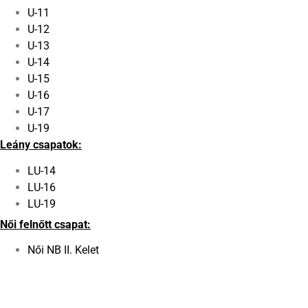
U-11
U-12
U-13
U-14
U-15
U-16
U-17
U-19
Leány csapatok:
LU-14
LU-16
LU-19
Női felnőtt csapat:
Női NB II. Kelet