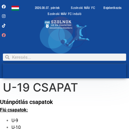
2026.08.07. péntek
Szolnoki MÁV FC
Bejelentkezés
Szolnoki MÁV FC induló
U-19 CSAPAT
Utánpótlás csapatok
Fiú csapatok:
U-9
U-10