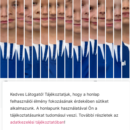
BARÁTH
PAOR-
KARDOS
SZAKA
T
NAGY
BERTA ÁRMIN
CSAVAJDA SÁNDOR
HAMAR VIKTÓRIA
HUSZÁR BENJÁMIN
KISS BENJÁMIN
LAPUSNYIK MILÁN
FEKETE VIKTOR ZOLTÁN
HAMAR BENCE ROLAND
SÁNTA-FATÉR DO
MERSE
SMOLCZ
Kedves Látogató! Tájékoztatjuk, hogy a honlap
LÁSZLÓ
KONOR
TIBO
DO
LEVENTE
LEVENTE
felhasználói élmény fokozásának érdekében sütiket
alkalmazunk. A honlapunk használatával Ön a
Adatkezelési tájékoztató
tájékoztatásunkat tudomásul veszi. További részletek az
adatkezelési tájékoztatóban
!
Jog nyilatkozat