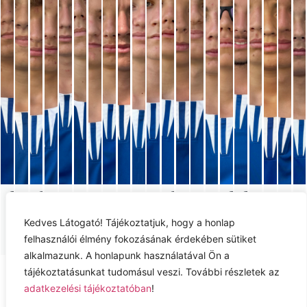
BALOGH
CSEH
PETKES
SZÉCSI
SZEKERE
HARANGOZÓ
MIZSEI
MORINA
PETREZSELYEM
ZAT
BÓDI ZÉTÉNY
CSIZMADIA ÁRON
FORGÁCS ZALÁN
JOÓ ÁKOS
MÉSZÁROS ZSOMBOR
OROSZI ZSOLT
SEFSALIU ANTIK
SZABÓ LEVENTE
VINCE
DÁNIEL
DÁVID
HUNOR
PÉTER
DOMINI
Kedves Látogató! Tájékoztatjuk, hogy a honlap
ATTILA
NORBERT
ETJAN
BENCE
NA
ADRIÁN
KOPPÁNY
MÁRTON
MÁRTON
ÁDÁM
felhasználói élmény fokozásának érdekében sütiket
alkalmazunk. A honlapunk használatával Ön a
Adatkezelési tájékoztató
tájékoztatásunkat tudomásul veszi. További részletek az
adatkezelési tájékoztatóban
!
Jog nyilatkozat