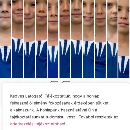
OLÁH
PAGONYI
HORVÁTH
KÉZSMÁRKI
PÉNZES
BAHIL BENCE
NYESŐ OLIVÉR
PÁZMÁNDI ÁKOS
TÓT
SOLTÉSZ-NAGY ÁDÁ
BOTOND
VINCENT
BÁLINT
ZENTE
GERGŐ
K
Kedves Látogató! Tájékoztatjuk, hogy a honlap
PÉTER
RÓBERT
felhasználói élmény fokozásának érdekében sütiket
alkalmazunk. A honlapunk használatával Ön a
Adatkezelési tájékoztató
tájékoztatásunkat tudomásul veszi. További részletek az
adatkezelési tájékoztatóban
!
Jog nyilatkozat