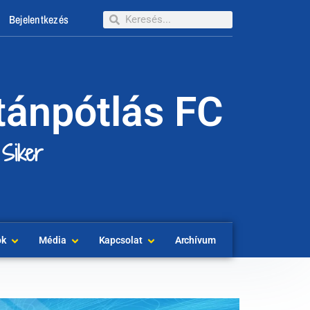
Bejelentkezés
tánpótlás FC
 Siker
ok
Média
Kapcsolat
Archívum