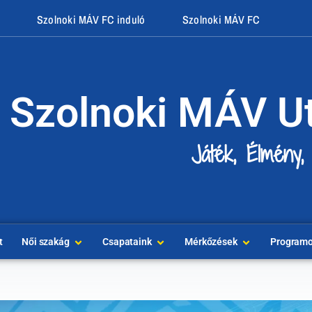
Szolnoki MÁV FC induló
Szolnoki MÁV FC
Szolnoki MÁV U
Játék, Élmény,
t
Női szakág
Csapataink
Mérkőzések
Program