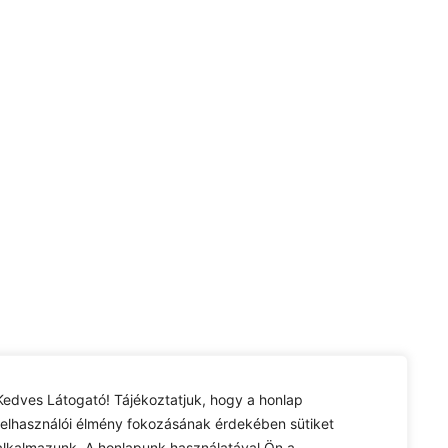
Kedves Látogató! Tájékoztatjuk, hogy a honlap
felhasználói élmény fokozásának érdekében sütiket
alkalmazunk. A honlapunk használatával Ön a