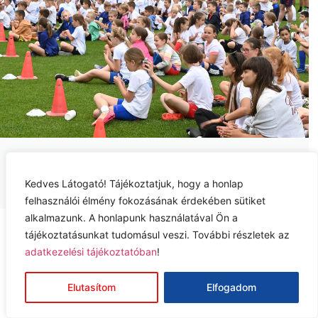
SZEZONZÁRÓ ÜNNEPSÉG
2026
Kedves Látogató! Tájékoztatjuk, hogy a honlap
felhasználói élmény fokozásának érdekében sütiket
alkalmazunk. A honlapunk használatával Ön a
Adatkezelési tájékoztató
tájékoztatásunkat tudomásul veszi. További részletek az
Jog nyilatkozat
adatkezelési tájékoztatóban
!
Impresszum
Elutasítom
Elfogadom
© 2026 Szolnoki MÁV Utánpótlás FC Kft.