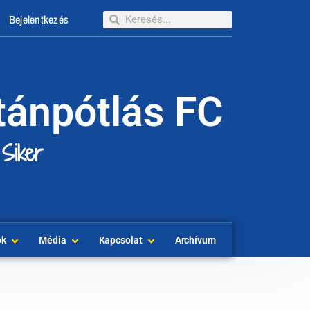
Bejelentkezés
tánpótlás FC
 Siker
ok
Média
Kapcsolat
Archívum