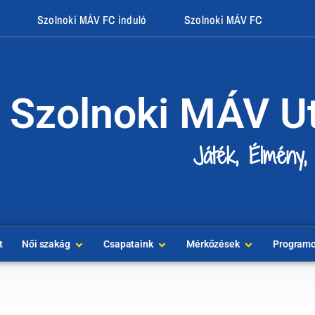
Szolnoki MÁV FC induló
Szolnoki MÁV FC
Szolnoki MÁV U
Játék, Élmény,
t
Női szakág
Csapataink
Mérkőzések
Program