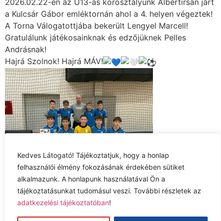
2026.02.22-én az U13-as korosztályunk Albertirsán járt
a Kulcsár Gábor emléktornán ahol a 4. helyen végeztek!
A Torna Válogatottjába bekerült Lengyel Marcell!
Gratulálunk játékosainknak és edzőjüknek Pelles
Andrásnak!
Hajrá Szolnok! Hajrá MÁV!
Kedves Látogató! Tájékoztatjuk, hogy a honlap
felhasználói élmény fokozásának érdekében sütiket
alkalmazunk. A honlapunk használatával Ön a
Adatkezelési tájékoztató
tájékoztatásunkat tudomásul veszi. További részletek az
adatkezelési tájékoztatóban
!
Jog nyilatkozat