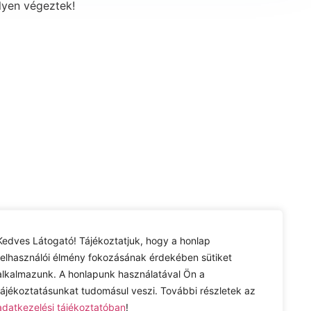
lyen végeztek!
Impresszum
Kedves Látogató! Tájékoztatjuk, hogy a honlap
felhasználói élmény fokozásának érdekében sütiket
alkalmazunk. A honlapunk használatával Ön a
tájékoztatásunkat tudomásul veszi. További részletek az
adatkezelési tájékoztatóban
!