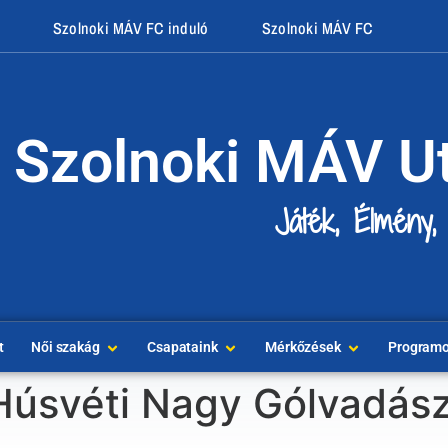
Szolnoki MÁV FC induló
Szolnoki MÁV FC
Szolnoki MÁV U
Játék, Élmény,
t
Női szakág
Csapataink
Mérkőzések
Program
Húsvéti Nagy Gólvadás