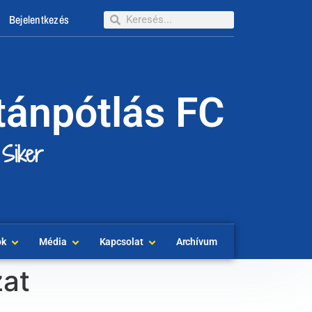
Bejelentkezés
tánpótlás FC
 Siker
ok
Média
Kapcsolat
Archívum
zat