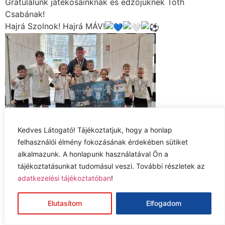
Gratulálunk játékosainknak és edzőjüknek Tóth
Csabának!
Hajrá Szolnok! Hajrá MÁV!
Kedves Látogató! Tájékoztatjuk, hogy a honlap
felhasználói élmény fokozásának érdekében sütiket
alkalmazunk. A honlapunk használatával Ön a
Adatkezelési tájékoztató
tájékoztatásunkat tudomásul veszi. További részletek az
Jog nyilatkozat
adatkezelési tájékoztatóban
!
Impresszum
Elutasítom
Elfogadom
© 2026 Szolnoki MÁV Utánpótlás FC Kft.