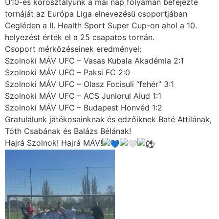
U10-es korosztályunk a mai nap folyamán befejezte
tornáját az Európa Liga elnevezésű csoportjában
Cegléden a II. Health Sport Super Cup-on ahol a 10.
helyezést érték el a 25 csapatos tornán.
Csoport mérkőzéseinek eredményei:
Szolnoki MÁV UFC – Vasas Kubala Akadémia 2:1
Szolnoki MÁV UFC – Paksi FC 2:0
Szolnoki MÁV UFC – Olasz Focisuli “fehér” 3:1
Szolnoki MÁV UFC – ACS Juniorul Aiud 1:1
Szolnoki MÁV UFC – Budapest Honvéd 1:2
Gratulálunk játékosainknak és edzőiknek Baté Attilának,
Tóth Csabának és Balázs Bélának!
Hajrá Szolnok! Hajrá MÁV!