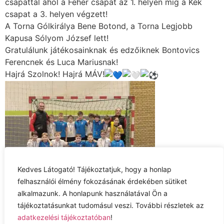
csapattal ahol a Fehér csapat az 1. helyen míg a Kék
csapat a 3. helyen végzett!
A Torna Gólkirálya Bene Botond, a Torna Legjobb
Kapusa Sólyom József lett!
Gratulálunk játékosainknak és edzőiknek Bontovics
Ferencnek és Luca Mariusnak!
Hajrá Szolnok! Hajrá MÁV!
Kedves Látogató! Tájékoztatjuk, hogy a honlap
felhasználói élmény fokozásának érdekében sütiket
alkalmazunk. A honlapunk használatával Ön a
Adatkezelési tájékoztató
tájékoztatásunkat tudomásul veszi. További részletek az
adatkezelési tájékoztatóban
!
Jog nyilatkozat