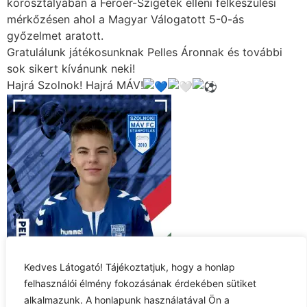
korosztályában a Feröer-Szigetek elleni felkészülési
mérkőzésen ahol a Magyar Válogatott 5-0-ás
győzelmet aratott.
Gratulálunk játékosunknak Pelles Áronnak és további
sok sikert kívánunk neki!
Hajrá Szolnok! Hajrá MÁV!
Kedves Látogató! Tájékoztatjuk, hogy a honlap
felhasználói élmény fokozásának érdekében sütiket
alkalmazunk. A honlapunk használatával Ön a