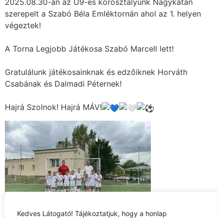
2025.08.30-án az U9-es korosztályunk Nagykátán
szerepelt a Szabó Béla Emléktornán ahol az 1. helyen
végeztek!
A Torna Legjobb Játékosa Szabó Marcell lett!
Gratulálunk játékosainknak és edzőiknek Horváth
Csabának és Dalmadi Péternek!
Hajrá Szolnok! Hajrá MÁV!
Kedves Látogató! Tájékoztatjuk, hogy a honlap