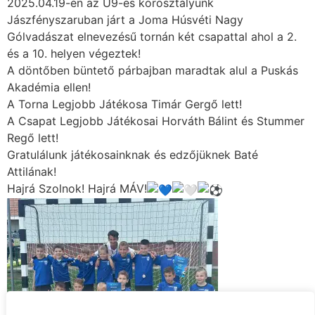
2025.04.19-én az U9-es korosztályunk
Jászfényszaruban járt a Joma Húsvéti Nagy
Gólvadászat elnevezésű tornán két csapattal ahol a 2.
és a 10. helyen végeztek!
A döntőben büntető párbajban maradtak alul a Puskás
Akadémia ellen!
A Torna Legjobb Játékosa Timár Gergő lett!
A Csapat Legjobb Játékosai Horváth Bálint és Stummer
Regő lett!
Gratulálunk játékosainknak és edzőjüknek Baté
Attilának!
Hajrá Szolnok! Hajrá MÁV!