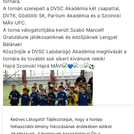
tornára.
A tornán szerepelt a DVSC Akadémia két csapattal,
DVTK, Gödöllői SK, Partium Akadémia és a Szolnoki
MÁV UFC.
A torna válogatottjába került Szabó Marcell!
Gratulálunk játékosainknak és edzőjüknek Lengyel
Bélának!
Köszönjük a DVSC Labdarúgó Akadémia meghívását a
tornára és további sok sikert kívánunk nekik!
Hajrá Szolnok! Hajrá MÁV!
Kedves Látogató! Tájékoztatjuk, hogy a honlap
felhasználói élmény fokozásának érdekében sütiket
alkalmazunk. A honlapunk használatával Ön a