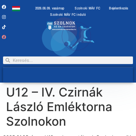
2026.08.09. vasárnap
Szolnoki MÁV FC
Bejelentkezés
Szolnoki MÁV FC induló
U12 – IV. Czirnák
László Emléktorna
Szolnokon