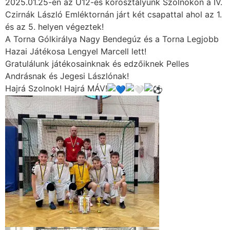
2025.01.25-én az U12-es korosztályunk Szolnokon a IV.
Czirnák László Emléktornán járt két csapattal ahol az 1.
és az 5. helyen végeztek!
A Torna Gólkirálya Nagy Bendegúz és a Torna Legjobb
Hazai Játékosa Lengyel Marcell lett!
Gratulálunk játékosainknak és edzőiknek Pelles
Andrásnak és Jegesi Lászlónak!
Hajrá Szolnok! Hajrá MÁV!