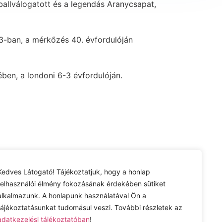
allválogatott és a legendás Aranycsapat,
3-ban, a mérkőzés 40. évfordulóján
en, a londoni 6-3 évfordulóján.
Kedves Látogató! Tájékoztatjuk, hogy a honlap
Impresszum
felhasználói élmény fokozásának érdekében sütiket
alkalmazunk. A honlapunk használatával Ön a
tájékoztatásunkat tudomásul veszi. További részletek az
adatkezelési tájékoztatóban
!