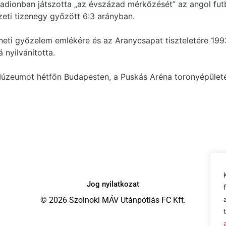
dionban játszotta „az évszázad mérkőzését” az angol futb
eti tizenegy győzött 6:3 arányban.
ti győzelem emlékére és az Aranycsapat tiszteletére 199
nyilvánította.
úzeumot hétfőn Budapesten, a Puskás Aréna toronyépületéb
Jog nyilatkozat
© 2026 Szolnoki MÁV Utánpótlás FC Kft.