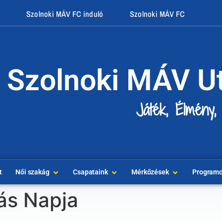
Szolnoki MÁV FC induló
Szolnoki MÁV FC
Szolnoki MÁV U
Játék, Élmény,
t
Női szakág
Csapataink
Mérkőzések
Program
ás Napja