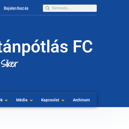
Bejelentkezés
tánpótlás FC
 Siker
ok
Média
Kapcsolat
Archívum