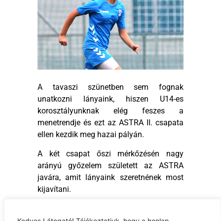
A tavaszi szünetben sem fognak
unatkozni lányaink, hiszen U14-es
korosztályunknak elég feszes a
menetrendje és ezt az ASTRA II. csapata
ellen kezdik meg hazai pályán.
A két csapat őszi mérkőzésén nagy
arányú győzelem született az ASTRA
javára, amit lányaink szeretnének most
kijavítani.
A mérkőzést Szolnokon rendezik, az
Utánpótlás Központ műfüves pályáján
Kedves Látogató! Tájékoztatjuk, hogy a honlap