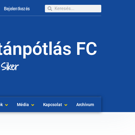
Bejelentkezés
tánpótlás FC
 Siker
ok
Média
Kapcsolat
Archívum