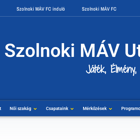
Szolnoki MÁV FC induló
Szolnoki MÁV FC
Szolnoki MÁV U
Játék, Élmény,
t
Női szakág
Csapataink
Mérkőzések
Program