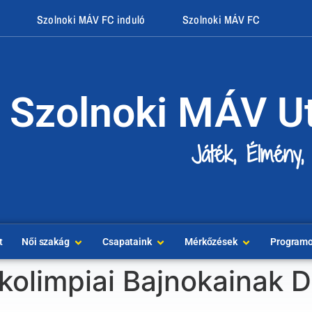
Szolnoki MÁV FC induló
Szolnoki MÁV FC
Szolnoki MÁV U
Játék, Élmény,
t
Női szakág
Csapataink
Mérkőzések
Program
kolimpiai Bajnokainak D