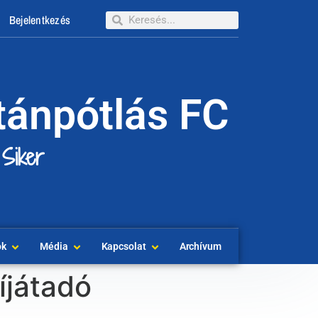
Bejelentkezés
tánpótlás FC
 Siker
ok
Média
Kapcsolat
Archívum
íjátadó