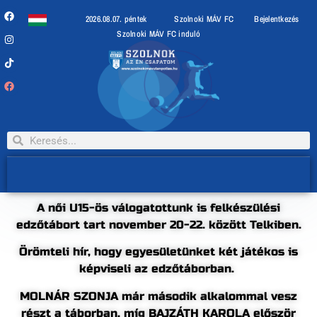
2026.08.07. péntek
Szolnoki MÁV FC
Bejelentkezés
Szolnoki MÁV FC induló
A női U15-ös válogatottunk is felkészülési
edzőtábort tart november 20-22. között Telkiben.
Örömteli hír, hogy egyesületünket két játékos is
képviseli az edzőtáborban.
MOLNÁR SZONJA már második alkalommal vesz
részt a táborban, míg BAJZÁTH KAROLA először