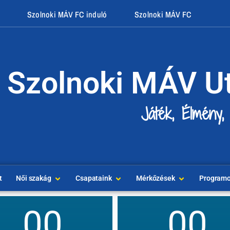
Szolnoki MÁV FC induló
Szolnoki MÁV FC
Szolnoki MÁV U
Játék, Élmény,
t
Női szakág
Csapataink
Mérkőzések
Program
00
00