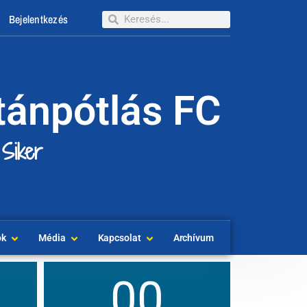
Bejelentkezés
tánpótlás FC
 Siker
ok
Média
Kapcsolat
Archívum
00