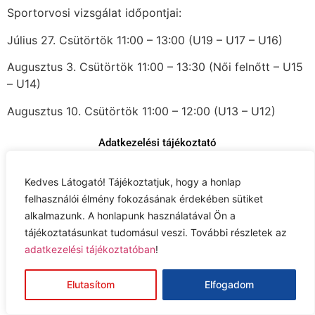
Sportorvosi vizsgálat időpontjai:
Július 27. Csütörtök 11:00 – 13:00 (U19 – U17 – U16)
Augusztus 3. Csütörtök 11:00 – 13:30 (Női felnőtt – U15
– U14)
Augusztus 10. Csütörtök 11:00 – 12:00 (U13 – U12)
Adatkezelési tájékoztató
Jog nyilatkozat
Kedves Látogató! Tájékoztatjuk, hogy a honlap
Impresszum
felhasználói élmény fokozásának érdekében sütiket
alkalmazunk. A honlapunk használatával Ön a
© 2026 Szolnoki MÁV Utánpótlás FC Kft.
tájékoztatásunkat tudomásul veszi. További részletek az
adatkezelési tájékoztatóban
!
Elutasítom
Elfogadom